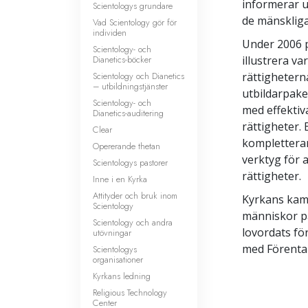
informerar u
Scientologys grundare
de mänskliga
Vad Scientology gör för
individen
Under 2006 
Scientology- och
Dianetics-böcker
illustrera v
Scientology och Dianetics
rättighetern
– utbildningstjänster
utbildarpake
Scientology- och
med effektiv
Dianetics-auditering
rättigheter.
Clear
kompletterar
Opererande thetan
verktyg för 
Scientologys pastorer
rättigheter.
Inne i en Kyrka
Attityder och bruk inom
Kyrkans kamp
Scientology
människor på
Scientology och andra
lovordats fö
utövningar
med Förenta
Scientologys
organisationer
Kyrkans ledning
Religious Technology
Center