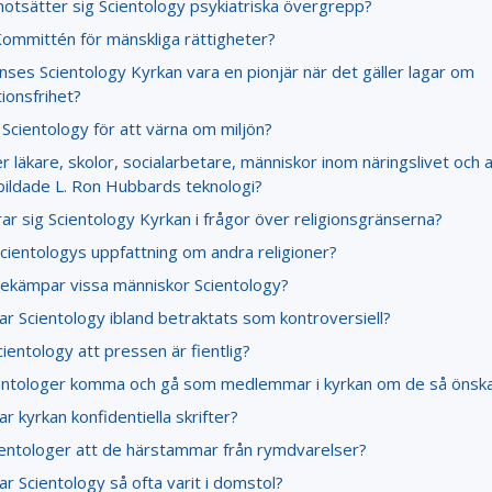
motsätter sig Scientology psykiatriska övergrepp?
Kommittén för mänskliga rättigheter?
nses Scientology Kyrkan vara en pionjär när det gäller lagar om
ionsfrihet?
Scientology för att värna om miljön?
 läkare, skolor, socialarbetare, människor inom näringslivet och 
bildade L. Ron Hubbards teknologi?
r sig Scientology Kyrkan i frågor över religionsgränserna?
cientologys uppfattning om andra religioner?
bekämpar vissa människor Scientology?
ar Scientology ibland betraktats som kontroversiell?
ientology att pressen är fientlig?
entologer komma och gå som medlemmar i kyrkan om de så önsk
ar kyrkan konfidentiella skrifter?
ientologer att de härstammar från rymdvarelser?
ar Scientology så ofta varit i domstol?