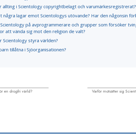
r allting i Scientology copyrightbelagt och varumärkesregistrerat?
et några lagar emot Scientologys utövande? Har den någonsin för
 Scientology på avprogrammerare och grupper som försöker tvi
r att vända sig mot den religion de valt?
r Scientology styra världen?
arn tillåtna i Sjöorganisationen?
för en drogfri värld?
Varför motsätter sig Scient