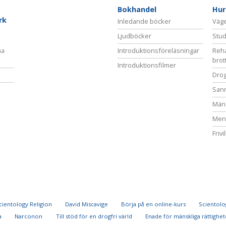
Bokhandel
Hur
rk
Inledande böcker
Vägen
Ljudböcker
Stud
na
Introduktionsföreläsningar
Reha
brot
Introduktionsfilmer
Drog
San
Mäns
Ment
Frivi
cientology Religion
David Miscavige
Börja på en online-kurs
Scientolog
a
Narconon
Till stöd för en drogfri värld
Enade för mänskliga rättighet