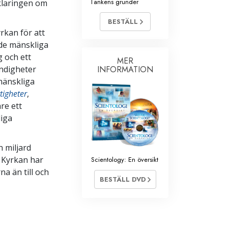
Tankens grunder
klaringen om
BESTÄLL
rkan för att
 de mänskliga
 och ett
MER
yndigheter
INFORMATION
mänskliga
tigheter
,
re ett
iga
n miljard
y Kyrkan har
Scientology: En översikt
a än till och
BESTÄLL DVD