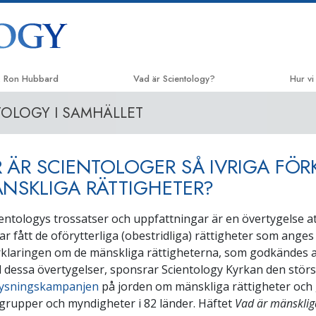
. Ron Hubbard
Vad är Scientology?
Hur vi
TOLOGY I SAMHÄLLET
Trossatser och religiösa bruk
Vägen t
Scientologys trossatser & kodexar
Applie
 ÄR SCIENTOLOGER SÅ IVRIGA FÖ
Vad scientologer säger om
Crimin
Scientology
NSKLIGA RÄTTIGHETER?
Narco
Träffa en scientolog
ientologys trossatser och uppfattningar är en övertygelse at
Sannin
Inne i en Kyrka
r fått de oförytterliga (obestridliga) rättigheter som anges 
Enade f
klaringen om de mänskliga rättigheterna, som godkändes a
Scientologys grundprinciper
 dessa övertygelser, sponsrar Scientology Kyrkan den störs
Kommitt
En introduktion till Dianetics
ysningskampanjen
på jorden om mänskliga rättigheter och 
Sciento
r, grupper och myndigheter i 82 länder. Häftet
Vad är mänskliga
Kärlek och hat –
Vad är storhet?