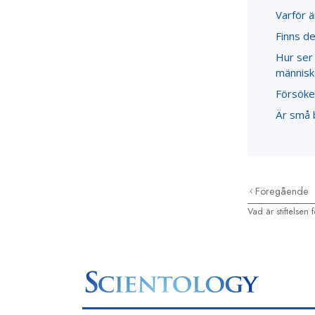
Varför ä
Finns d
Hur ser
människo
Försöke
Är små b
Föregående
Vad är stiftelsen 