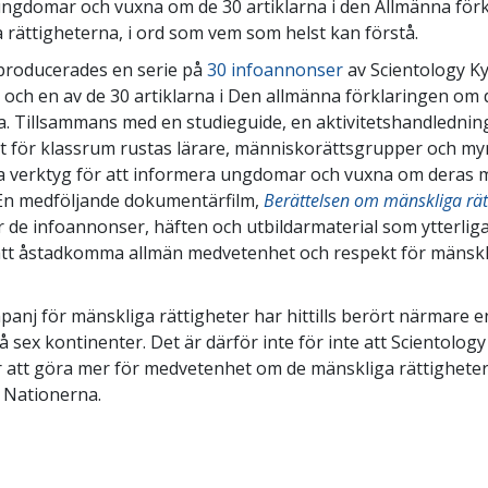
ngdomar och vuxna om de 30 artiklarna i den Allmänna för
 rättigheterna, i ord som vem som helst kan förstå.
producerades en serie på
30 infoannonser
av Scientology Ky
ar och en av de 30 artiklarna i Den allmänna förklaringen om
a. Tillsammans med en studieguide, en aktivitetshandledning
t för klassrum rustas lärare, människorättsgrupper och m
a verktyg för att informera ungdomar och vuxna om deras 
 En medföljande dokumentärfilm,
Berättelsen om mänskliga rät
 de infoannonser, häften och utbildarmaterial som ytterliga
att åstadkomma allmän medvetenhet och respekt för mänskl
anj för mänskliga rättigheter har hittills berört närmare e
 sex kontinenter. Det är därför inte för inte att Scientolog
r att göra mer för medvetenhet om de mänskliga rättighetern
 Nationerna.