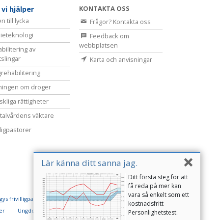
KONTAKTA OSS
 vi hjälper
 till lycka
Frågor? Kontakta oss
ieteknologi
Feedback om
webbplatsen
bilitering av
tslingar
Karta och anvisningar
rehabilitering
ningen om droger
kliga rättigheter
alvårdens väktare
lligpastorer
Lär känna ditt sanna jag.
Ditt första steg för att
få reda på mer kan
vara så enkelt som ett
ys frivilligpastorer
kostnadsfritt
er
Ungdomar för mänskliga rättigheter
Personlighetstest.