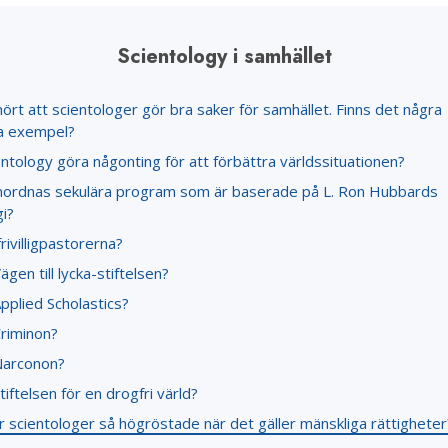
Scientology i samhället
hört att scientologer gör bra saker för samhället. Finns det några
a exempel?
ntology göra någonting för att förbättra världssituationen?
ordnas sekulära program som är baserade på L. Ron Hubbards
i?
frivilligpastorerna?
ägen till lycka-stiftelsen?
pplied Scholastics?
Criminon?
Narconon?
tiftelsen för en drogfri värld?
r scientologer så högröstade när det gäller mänskliga rättigheter