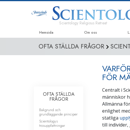
Scientology Religious Retreat
Hemsida
Om oss
L
OFTA STÄLLDA FRÅGOR
SCIEN
VARFÖR
FÖR MÄ
Centralt i Sc
OFTA STÄLLDA
människor ha
FRÅGOR
Allmänna för
Bakgrund och
enlighet med
grundläggande principer
statliga
uppl
Scientologys
till individe
trosuppfattningar