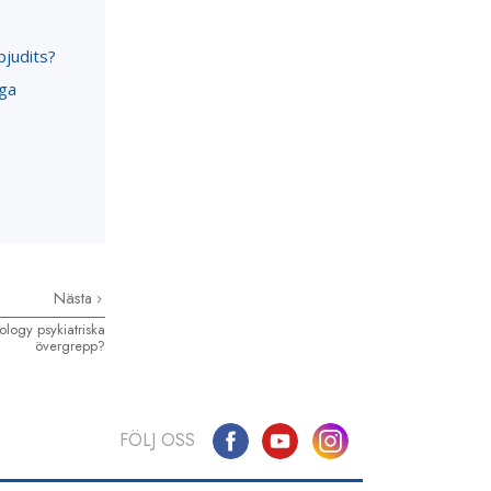
bjudits?
nga
Nästa
ology psykiatriska
övergrepp?
FÖLJ OSS