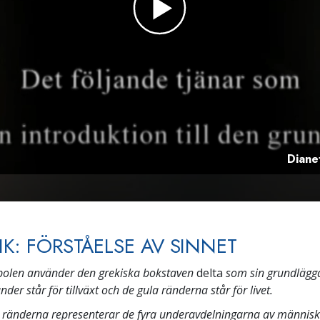
Dianet
IK: FÖRSTÅELSE AV SINNET
bolen använder den grekiska bokstaven
delta
som sin grundlägg
der står för tillväxt och de gula ränderna står för livet.
 ränderna representerar de fyra underavdelningarna av männis