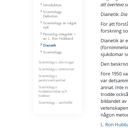
att överleva 
Introduktion
Scientology
Dianetik:
Dia
Definition
Scientology är något
För att förs
nytt
forskning so
Personlig integritet –
av L. Ron Hubbard
Dianetik är 
Dianetik
(förnimmelse
Scientology
sjukdomar so
Scientologys utövningar
Den beskrivs
Scientologys ceremonier
Före 1950 v
Scientologys
pastorsverksamhet
var detsamma
Scientologys
annat. Inte 
trosbekännelse och
trodde också
kodexar
bildandet av
Scientology i samhället
vetenskapen 
någon metod 
L. Ron Hubb