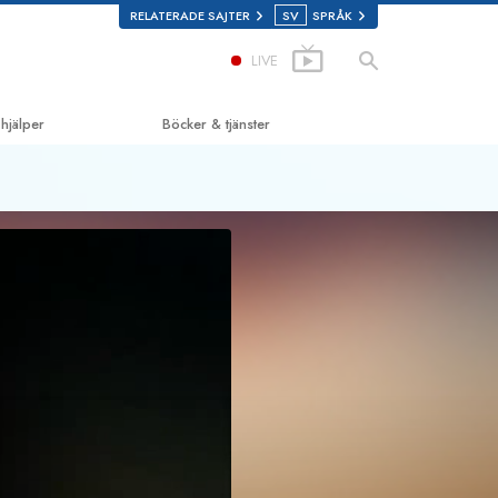
RELATERADE SAJTER
SV
SPRÅK
LIVE
 hjälper
Böcker & tjänster
ill lycka
De inledande böckerna
d Scholastics
Ljudböcker
on
Introduktions-
föreläsningar
non
Introduktionsfilmer
gen om droger
Inledande tjänster
ör mänskliga rättigheter
én för mänskliga rättigheter
logys frivilligpastorer