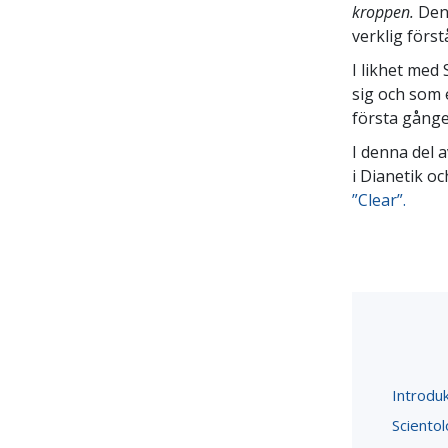
kroppen.
Den 
verklig förstå
I likhet med
sig och som 
första gånge
I denna del
i Dianetik o
”Clear”.
Introduk
Scientol