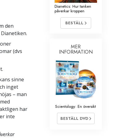
Dianetics: Hur tanken
påverkar kroppen
BESTÄLL
om den
 Dianetiken.
ioner
MER
domar (dvs
INFORMATION
t.
kans sinne
ch inget
höjas – man
h med
Scientology: En översikt
aktligen har
er inte
BESTÄLL DVD
åverkar