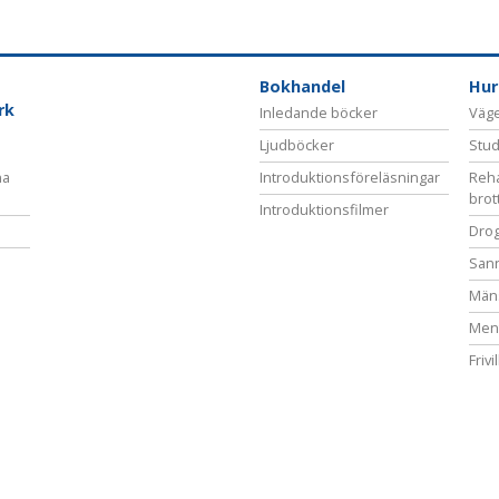
Bokhandel
Hur
rk
Inledande böcker
Vägen
Ljudböcker
Stud
na
Introduktionsföreläsningar
Reha
brot
Introduktionsfilmer
Drog
San
Mäns
Ment
Frivi