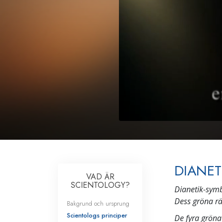
DIANET
VAD ÄR
SCIENTOLOGY?
Dianetik-sym
Dess gröna rän
Bakgrund och ursprung
Scientologs principer
De fyra gröna