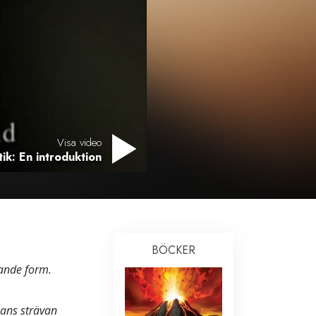
Visa video
ik: En introduktion
BÖCKER
ande form.
kans strävan