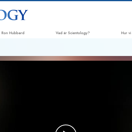
. Ron Hubbard
Vad är Scientology?
Hur vi
Trossatser och religiösa bruk
Vägen t
Scientologys trossatser & kodexar
Applie
Vad scientologer säger om
Crimin
Scientology
Narco
Träffa en scientolog
Sannin
Inne i en Kyrka
Enade f
Scientologys grundprinciper
Kommitt
En introduktion till Dianetics
Sciento
Kärlek och hat –
Vad är storhet?