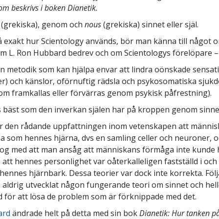
som beskrivs i boken Dianetik.
(grekiska), genom och
nous
(grekiska) sinnet eller själ.
tå exakt hur Scientology används, bör man känna till något 
m L. Ron Hubbard bedrev och om Scientologys förelöpare –
en metodik som kan hjälpa envar att lindra oönskade sensat
r) och känslor, oförnuftig rädsla och psykosomatiska sjuk
m framkallas eller förvärras genom psykisk påfrestning).
 bäst som den inverkan själen har på kroppen genom sinne
ar den rådande uppfattningen inom vetenskapen att männis
 som hennes hjärna, dvs en samling celler och neuroner, o
nog med att man ansåg att människans förmåga inte kunde 
 att hennes personlighet var oåterkalleligen fastställd i oc
 hennes hjärnbark. Dessa teorier var dock inte korrekta. Följ
aldrig utvecklat någon fungerande teori om sinnet och hell
för att lösa de problem som är förknippade med det.
ard
ändrade helt på detta med sin bok
Dianetik: Hur tanken p