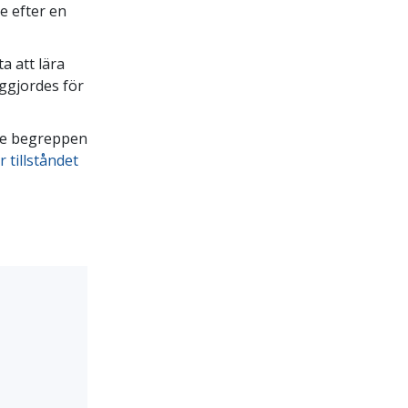
e efter en
a att lära
iggjordes för
de begreppen
r tillståndet