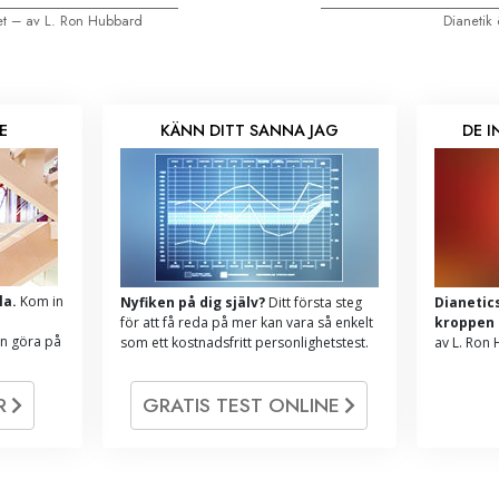
tet – av L. Ron Hubbard
Dianetik
E
KÄNN DITT SANNA JAG
DE 
la.
Kom in
Nyfiken på dig själv?
Ditt första steg
Dianetic
för att få reda på mer kan vara så enkelt
kroppen
an göra på
som ett kostnadsfritt personlighetstest.
av L. Ron
UR
GRATIS TEST ONLINE