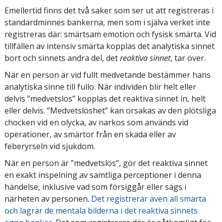
Emellertid finns det två saker som ser ut att registreras i
standardminnes bankerna, men som i själva verket inte
registreras där: smärtsam emotion och fysisk smärta. Vid
tillfällen av intensiv smärta kopplas det analytiska sinnet
bort och sinnets andra del, det
reaktiva sinnet
, tar över.
När en person är vid fullt medvetande bestämmer hans
analytiska sinne till fullo. När individen blir helt eller
delvis ”medvetslös” kopplas det reaktiva sinnet in, helt
eller delvis. ”Medvetslöshet” kan orsakas av den plötsliga
chocken vid en olycka, av narkos som används vid
operationer, av smärtor från en skada eller av
feberyrseln vid sjukdom.
När en person är ”medvetslös”, gör det reaktiva sinnet
en exakt inspelning av samtliga perceptioner i denna
händelse, inklusive vad som försiggår eller sägs i
närheten av personen.
Det registrerar även all smärta
och lagrar de mentala bilderna i det reaktiva sinnets