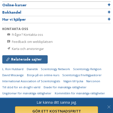
Online-kurser
Bokhandel
Hur vi hjälper
KONTAKTA OSS
Frågor? Kontakta oss
Feedback om webbplatsen
Karta och anvisningar
Relaterade sajter
L. Ron Hubbard
Dianetik
Scientology Network
Scientology Religion
David Miscavige
Börja på en online-kurs
Scientologys frivilligpastorer
International Association of Scientologists
Vägen till lycka
Narconon
Till stöd för en drogfri värld
Enade för mänskliga rättigheter
Ungdomar för mänskliga rättigheter
Kommittén för mänskliga rättigheter
Lär känna ditt sanna jag.
© 2026
Church of Scientology Flag Ship Service Organization.
Alla rättigheter
förbehållna.
Integritetsmeddelande
•
Cookie-policy
•
Användarvillkor
•
Juridiskt
meddelande
GÖR ETT KOSTNADSFRITT