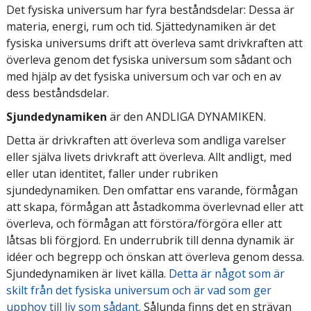
Det fysiska universum har fyra beståndsdelar: Dessa är
materia, energi, rum och tid. Sjättedynamiken är det
fysiska universums drift att överleva samt drivkraften att
överleva genom det fysiska universum som sådant och
med hjälp av det fysiska universum och var och en av
dess beståndsdelar.
Sjundedynamiken
är den ANDLIGA DYNAMIKEN.
Detta är drivkraften att överleva som andliga varelser
eller själva livets drivkraft att överleva. Allt andligt, med
eller utan identitet, faller under rubriken
sjundedynamiken. Den omfattar ens varande, förmågan
att skapa, förmågan att åstadkomma överlevnad eller att
överleva, och förmågan att förstöra/förgöra eller att
låtsas bli förgjord. En underrubrik till denna dynamik är
idéer och begrepp och önskan att överleva genom dessa.
Sjundedynamiken är livet källa.
Detta är något som är
skilt från det fysiska universum och är vad som ger
upphov till liv som sådant.
Sålunda finns det en strävan