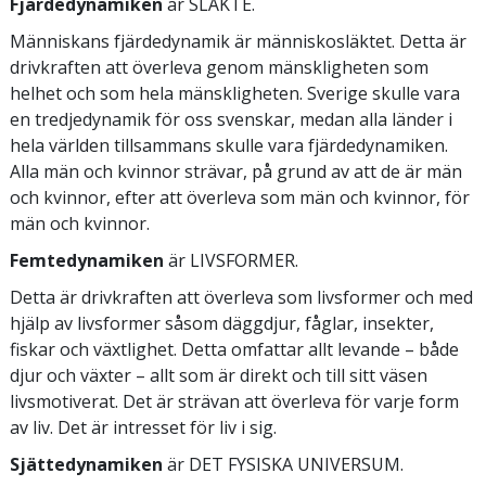
Fjärdedynamiken
är SLÄKTE.
Människans fjärdedynamik är människosläktet. Detta är
drivkraften att överleva genom mänskligheten som
helhet och som hela mänskligheten. Sverige skulle vara
en tredjedynamik för oss svenskar, medan alla länder i
hela världen tillsammans skulle vara fjärdedynamiken.
Alla män och kvinnor strävar, på grund av att de är män
och kvinnor, efter att överleva som män och kvinnor, för
män och kvinnor.
Femtedynamiken
är LIVSFORMER.
Detta är drivkraften att överleva som livsformer och med
hjälp av livsformer såsom däggdjur, fåglar, insekter,
fiskar och växtlighet. Detta omfattar allt levande – både
djur och växter – allt som är direkt och till sitt väsen
livsmotiverat. Det är strävan att överleva för varje form
av liv. Det är intresset för liv i sig.
Sjättedynamiken
är DET FYSISKA UNIVERSUM.