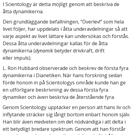
I Scientology är detta möjligt genom att beskriva de
åtta dynamikerna.
Den grundläggande befallningen, ”Överlev!” som hela
livet följer, har uppdelats i åtta underavdelningar så att
varje aspekt av livet lättare kan undersökas och förstås.
Dessa åtta underavdelningar kallas för de åtta
dynamikerna (
dynamik
betyder drivkraft, drift
eller impuls).
L. Ron Hubbard observerade och beskrev de första fyra
dynamikerna i Dianetiken. När hans forskning sedan
förde honom in på Scientologys område kunde han ge
en utförligare beskrivning av dessa första fyra
dynamiker och även beskriva de återstående fyra.
Genom Scientology upptäcker en person att hans liv och
inflytande sträcker sig långt bortom enbart honom själv.
Han blir även medveten om det nödvändiga i att delta i
ett betydligt bredare spektrum. Genom att han förstår