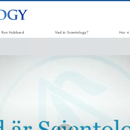
. Ron Hubbard
Vad är Scientology?
Hur vi
Trossatser och religiösa bruk
Vägen t
Scientologys trossatser & kodexar
Applie
Vad scientologer säger om
Crimin
Scientology
Narco
Träffa en scientolog
Sannin
Inne i en Kyrka
Enade f
Scientologys grundprinciper
Kommitt
En introduktion till Dianetics
Sciento
Kärlek och hat –
Vad är storhet?