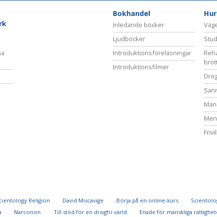
Bokhandel
Hur
rk
Inledande böcker
Vägen
Ljudböcker
Stud
na
Introduktionsföreläsningar
Reha
brot
Introduktionsfilmer
Drog
San
Mäns
Ment
Frivi
cientology Religion
David Miscavige
Börja på en online-kurs
Scientolog
a
Narconon
Till stöd för en drogfri värld
Enade för mänskliga rättighet