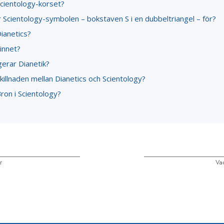
Scientology-korset?
 Scientology-symbolen – bokstaven S i en dubbeltriangel – för?
ianetics?
innet?
gerar Dianetik?
killnaden mellan Dianetics och Scientology?
ron i Scientology?
r
Va