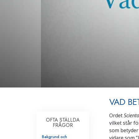
VAD BE
Ordet
Scient
OFTA STÄLLDA
vilket står f
FRÅGOR
som betyder 
Bakgrund och
vidare som ”