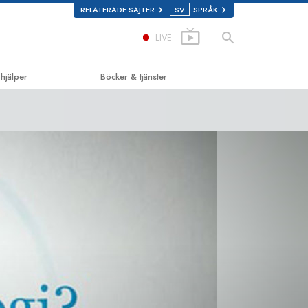
RELATERADE SAJTER
SV
SPRÅK
LIVE
 hjälper
Böcker & tjänster
ill lycka
De inledande böckerna
d Scholastics
Ljudböcker
on
Introduktions-
föreläsningar
non
Introduktionsfilmer
gen om droger
Inledande tjänster
ör mänskliga rättigheter
én för mänskliga rättigheter
logys frivilligpastorer