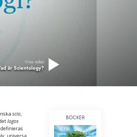
Visa video
ad är Scientology?
tinska
scio
,
BÖCKER
rdet
logos
 definieras
lv, universa