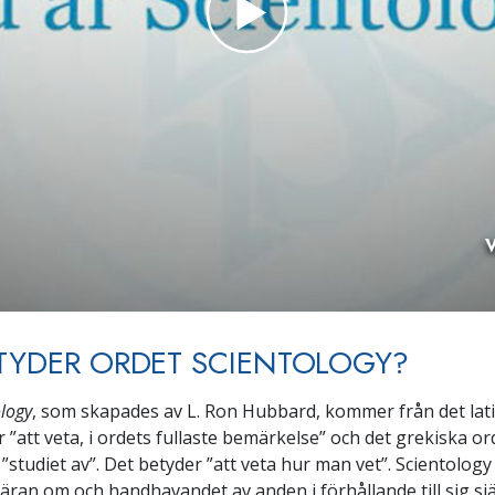
V
TYDER ORDET SCIENTOLOGY?
ology
, som skapades av L. Ron Hubbard, kommer från det la
ör ”att veta, i ordets fullaste bemärkelse” och det grekiska o
”studiet av”.
Det betyder ”att veta hur man vet”. Scientology
läran om och handhavandet av anden i förhållande till sig sjä