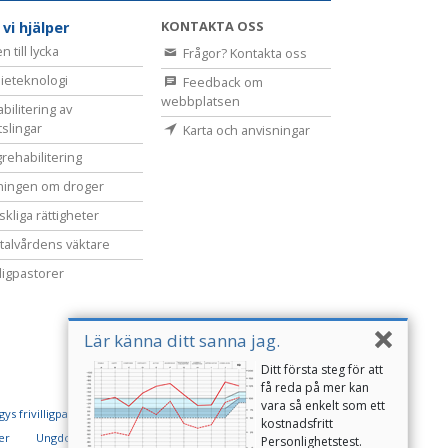
KONTAKTA OSS
 vi hjälper
 till lycka
Frågor? Kontakta oss
ieteknologi
Feedback om
webbplatsen
bilitering av
tslingar
Karta och anvisningar
rehabilitering
ningen om droger
kliga rättigheter
alvårdens väktare
lligpastorer
Lär känna ditt sanna jag.
Ditt första steg för att
få reda på mer kan
vara så enkelt som ett
ys frivilligpastorer
kostnadsfritt
er
Ungdomar för mänskliga rättigheter
Personlighetstest.