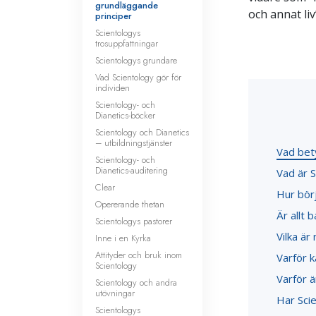
grundläggande
och annat liv
principer
Scientologys
trosuppfattningar
Scientologys grundare
Vad Scientology gör för
individen
Scientology- och
Dianetics-böcker
Scientology och Dianetics
– utbildningstjänster
Vad bet
Scientology- och
Dianetics-auditering
Vad är 
Clear
Hur bör
Opererande thetan
Är allt
Scientologys pastorer
Vilka är
Inne i en Kyrka
Attityder och bruk inom
Varför k
Scientology
Varför ä
Scientology och andra
utövningar
Har Scie
Scientologys