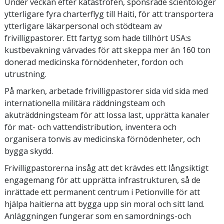
Under veckan efter katastrofen, sponsrade scientologer
ytterligare fyra charterflyg till Haiti, för att transportera
ytterligare läkarpersonal och stödteam av
frivilligpastorer. Ett fartyg som hade tillhört USA:s
kustbevakning värvades för att skeppa mer än 160 ton
donerad medicinska förnödenheter, fordon och
utrustning.
På marken, arbetade frivilligpastorer sida vid sida med
internationella militära räddningsteam och
akuträddningsteam för att lossa last, upprätta kanaler
för mat- och vattendistribution, inventera och
organisera tonvis av medicinska förnödenheter, och
bygga skydd.
Frivilligpastorerna insåg att det krävdes ett långsiktigt
engagemang för att upprätta infrastrukturen, så de
inrättade ett permanent centrum i Petionville för att
hjälpa haitierna att bygga upp sin moral och sitt land.
Anläggningen fungerar som en samordnings-och