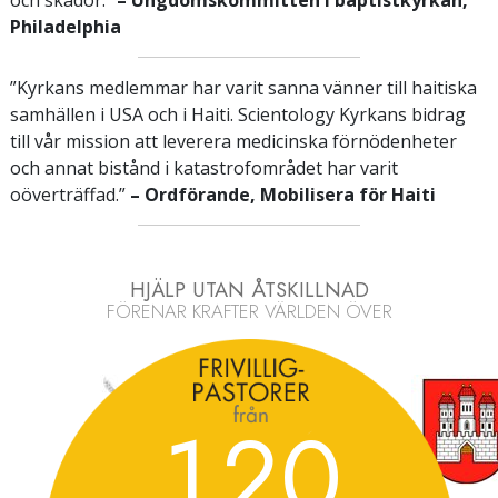
Philadelphia
”Kyrkans medlemmar har varit sanna vänner till haitiska
samhällen i USA och i Haiti. Scientology Kyrkans bidrag
till vår mission att leverera medicinska förnödenheter
och annat bistånd i katastrofområdet har varit
oöverträffad.”
– Ordförande, Mobilisera för Haiti
HJÄLP UTAN ÅTSKILLNAD
FÖRENAR KRAFTER VÄRLDEN ÖVER
1
2
0