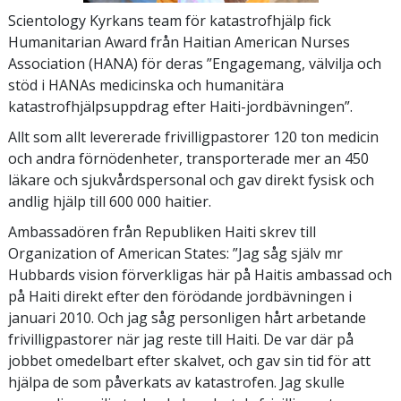
Scientology Kyrkans team för katastrofhjälp fick
Humanitarian Award från Haitian American Nurses
Association (HANA) för deras ”Engagemang, välvilja och
stöd i HANAs medicinska och humanitära
katastrofhjälpsuppdrag efter Haiti-jordbävningen”.
Allt som allt levererade frivilligpastorer 120 ton medicin
och andra förnödenheter, transporterade mer an 450
läkare och sjukvårdspersonal och gav direkt fysisk och
andlig hjälp till 600 000 haitier.
Ambassadören från Republiken Haiti skrev till
Organization of American States: ”Jag såg själv mr
Hubbards vision förverkligas här på Haitis ambassad och
på Haiti direkt efter den förödande jordbävningen i
januari 2010. Och jag såg personligen hårt arbetande
frivilligpastorer när jag reste till Haiti. De var där på
jobbet omedelbart efter skalvet, och gav sin tid för att
hjälpa de som påverkats av katastrofen. Jag skulle