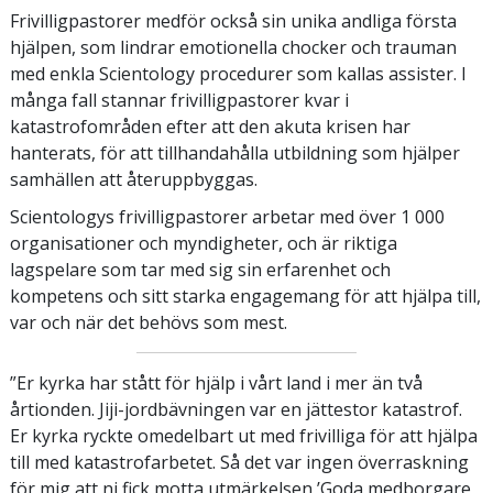
Frivilligpastorer medför också sin unika andliga första
hjälpen, som lindrar emotionella chocker och trauman
med enkla Scientology procedurer som kallas assister. I
många fall stannar frivilligpastorer kvar i
katastrofområden efter att den akuta krisen har
hanterats, för att tillhandahålla utbildning som hjälper
samhällen att återuppbyggas.
Scientologys frivilligpastorer arbetar med över 1 000
organisationer och myndigheter, och är riktiga
lagspelare som tar med sig sin erfarenhet och
kompetens och sitt starka engagemang för att hjälpa till,
var och när det behövs som mest.
”Er kyrka har stått för hjälp i vårt land i mer än två
årtionden. Jiji-jordbävningen var en jättestor katastrof.
Er kyrka ryckte omedelbart ut med frivilliga för att hjälpa
till med katastrofarbetet. Så det var ingen överraskning
för mig att ni fick motta utmärkelsen ’Goda medborgare,