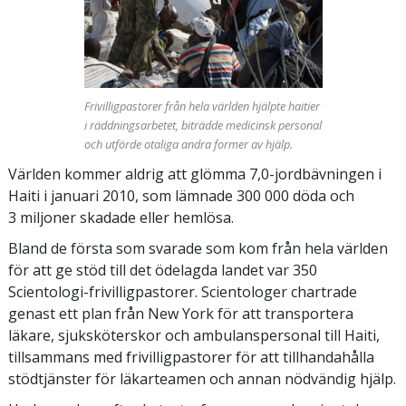
Frivilligpastorer från hela världen hjälpte haitier
i räddningsarbetet, biträdde medicinsk personal
och utförde otaliga andra former av hjälp.
Världen kommer aldrig att glömma 7,0-jordbävningen i
Haiti i januari 2010, som lämnade 300 000 döda och
3 miljoner skadade eller hemlösa.
Bland de första som svarade som kom från hela världen
för att ge stöd till det ödelagda landet var 350
Scientologi-frivilligpastorer. Scientologer chartrade
genast ett plan från New York för att transportera
läkare, sjuksköterskor och ambulanspersonal till Haiti,
tillsammans med frivilligpastorer för att tillhandahålla
stödtjänster för läkarteamen och annan nödvändig hjälp.