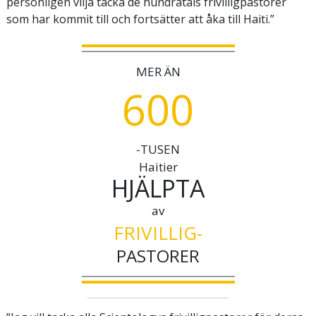
personligen vilja tacka de hundratals frivilligpastorer
som har kommit till och fortsätter att åka till Haiti.”
MER ÄN
6
0
0
-TUSEN
Haitier
HJÄLPTA
av
FRIVILLIG-
PASTORER