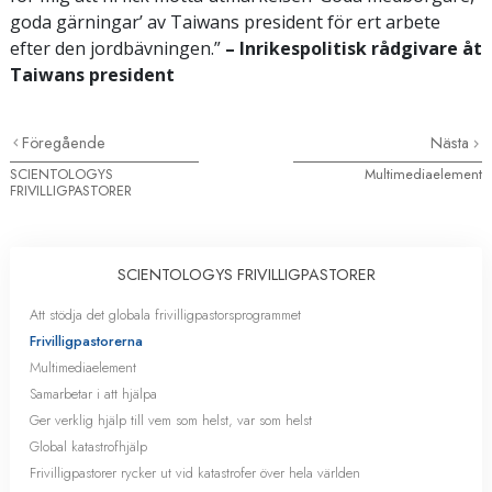
goda gärningar’ av Taiwans president för ert arbete
efter den jordbävningen.”
– Inrikespolitisk rådgivare åt
Taiwans president
Föregående
Nästa
SCIENTOLOGYS
Multimediaelement
FRIVILLIGPASTORER
SCIENTOLOGYS FRIVILLIGPASTORER
Att stödja det globala frivilligpastorsprogrammet
Frivilligpastorerna
Multimediaelement
Samarbetar i att hjälpa
Ger verklig hjälp till vem som helst, var som helst
Global katastrofhjälp
Frivilligpastorer rycker ut vid katastrofer över hela världen