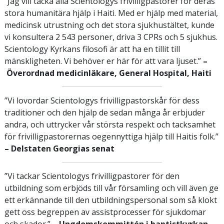
”Jag vill tacka alla Scientologys frivilligpastorer för deras
stora humanitära hjälp i Haiti. Med er hjälp med material,
medicinsk utrustning och det stora sjukhustältet, kunde
vi konsultera 2 543 personer, driva 3 CPRs och 5 sjukhus.
Scientology Kyrkans filosofi är att ha en tillit till
mänskligheten. Vi behöver er här för att vara ljuset.”
–
Överordnad medicinläkare, General Hospital, Haiti
”Vi lovordar Scientologys frivilligpastorskår för dess
traditioner och den hjälp de sedan många år erbjuder
andra, och uttrycker vår största respekt och tacksamhet
för frivilligpastorernas oegennyttiga hjälp till Haitis folk.”
– Delstaten Georgias senat
”Vi tackar Scientologys frivilligpastorer för den
utbildning som erbjöds till vår församling och vill även ge
ett erkännande till den utbildningspersonal som så klokt
gett oss begreppen av assistprocesser för sjukdomar
och skador.”
– Ungdomskommittén i baptistkyrkan,