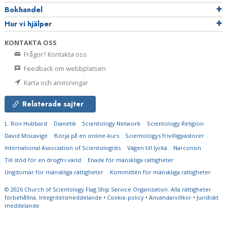
Bokhandel
Hur vi hjälper
KONTAKTA OSS
Frågor? Kontakta oss
Feedback om webbplatsen
Karta och anvisningar
Relaterade sajter
L. Ron Hubbard
Dianetik
Scientology Network
Scientology Religion
David Miscavige
Börja på en online-kurs
Scientologys frivilligpastorer
International Association of Scientologists
Vägen till lycka
Narconon
Till stöd för en drogfri värld
Enade för mänskliga rättigheter
Ungdomar för mänskliga rättigheter
Kommittén för mänskliga rättigheter
© 2026
Church of Scientology Flag Ship Service Organization.
Alla rättigheter
förbehållna.
Integritetsmeddelande
•
Cookie-policy
•
Användarvillkor
•
Juridiskt
meddelande