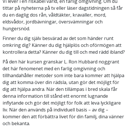
Vi lever i en riskabel värld, en farlig omgivning. Om du
tittar på nyheterna på tv eller läser dagstidningen så får
du en daglig dos rån, våldtäkter, kravaller, mord,
eldsvådor, jordbävningar, översvämningar och
hungersnöd.
Finner du dig själv besvärad av det som händer runt
omkring dig? Känner du dig hjälplös och oförmögen att
kontrollera detta? Känner du dig till och med rädd ibland?
På den här kursen granskar L. Ron Hubbard noggrant
det här fenomenet med en farlig omgivning och
tillhandahåller metoder som inte bara kommer att hjälpa
dig att komma över din rädsla, utan gör det möjligt för
dig att hjälpa andra. När den tillämpas i bred skala får
denna information till stånd ett enormt lugnande
inflytande och gör det möjligt för folk att leva lyckligare
liv. När den används på individuell basis – av dig –
kommer den att förbättra livet för din familj, dina vänner
och bekanta.