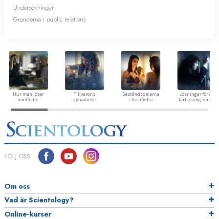
Undersökningar
Grunderna i public relations
Hur man löser
Tillvarons
Beståndsdelarna
Lösningar för en
konflikter
dynamiker
i förståelse
farlig omgivning
FÖLJ OSS
Om oss
Vad är Scientology?
Online-kurser