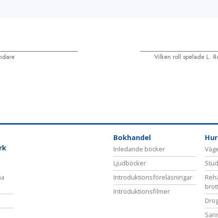
ndare
Vilken roll spelade L.
Bokhandel
Hur
rk
Inledande böcker
Vägen
Ljudböcker
Stud
na
Introduktionsföreläsningar
Reha
brot
Introduktionsfilmer
Drog
San