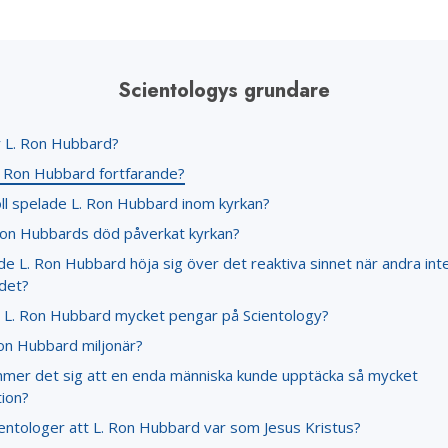
Scientologys grundare
 L. Ron Hubbard?
. Ron Hubbard fortfarande?
oll spelade L. Ron Hubbard inom kyrkan?
Ron Hubbards död påverkat kyrkan?
e L. Ron Hubbard höja sig över det reaktiva sinnet när andra int
 det?
 L. Ron Hubbard mycket pengar på Scientology?
Ron Hubbard miljonär?
mer det sig att en enda människa kunde upptäcka så mycket
tion?
ientologer att L. Ron Hubbard var som Jesus Kristus?