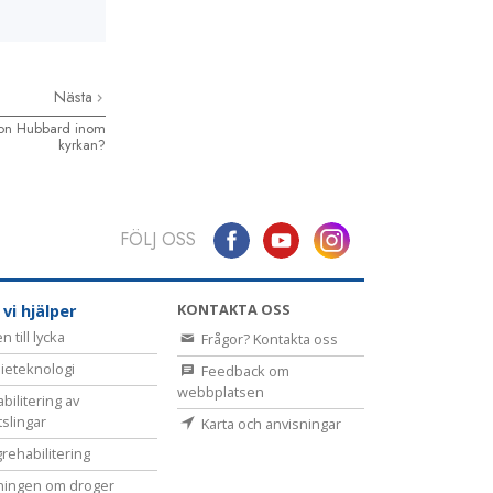
Nästa
 Ron Hubbard inom
kyrkan?
FÖLJ OSS
KONTAKTA OSS
 vi hjälper
 till lycka
Frågor? Kontakta oss
ieteknologi
Feedback om
webbplatsen
bilitering av
tslingar
Karta och anvisningar
rehabilitering
ningen om droger