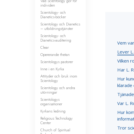
Vad Scientology gör för
individen
Scientology- och
Dianetics-böcker
Scientology och Dianetics
– utbildningstjänster
Scientology- och
Dianetics-auditering
Vem var
Clear
Lever L
Opererande thetan
Vilken r
Scientologys pastorer
Inne i en Kyrka
Har L. 
Attityder och bruk inom
Hur kund
Scientology
klarade
Scientology och andra
utövningar
Tjänade
Scientologys
Var L. 
organisationer
Kyrkans ledning
Hur kom
Religious Technology
informa
Center
Tror sc
Church of Spiritual