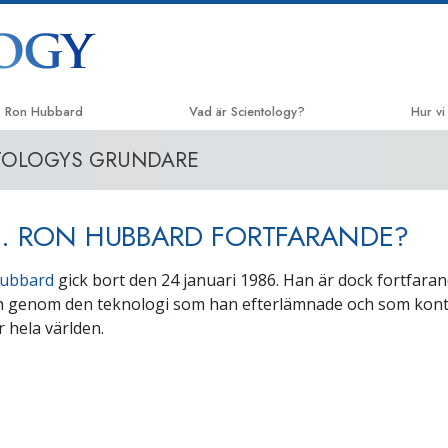
. Ron Hubbard
Vad är Scientology?
Hur vi
TOLOGYS GRUNDARE
Trossatser och religiösa bruk
Vägen t
Scientologys trossatser & kodexar
Applie
L. RON HUBBARD FORTFARANDE?
Vad scientologer säger om
Crimin
Scientology
Narco
Hubbard
gick bort den 24 januari 1986. Han är dock fortfara
Träffa en scientolog
ch genom den teknologi som han efterlämnade och som kont
Sannin
Inne i en Kyrka
 hela världen.
Enade f
Scientologys grundprinciper
Kommitt
En introduktion till Dianetics
Sciento
Kärlek och hat –
Vad är storhet?