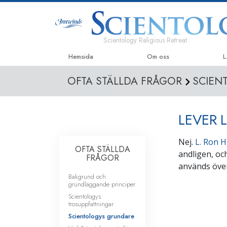
Scientology Religious Retreat
Hemsida
Om oss
L
OFTA STÄLLDA FRÅGOR
SCIEN
LEVER 
Nej.
L. Ron 
OFTA STÄLLDA
andligen, o
FRÅGOR
används över
Bakgrund och
grundläggande principer
Scientologys
trosuppfattningar
Scientologys grundare