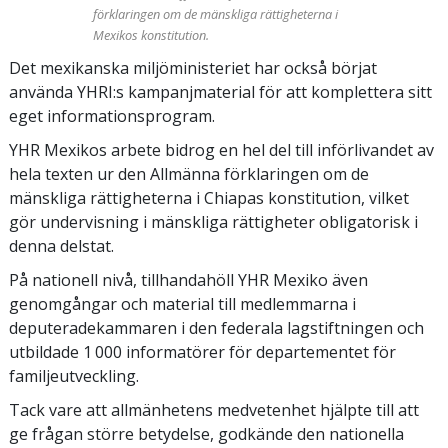
förklaringen om de mänskliga rättigheterna i
Mexikos konstitution.
Det mexikanska miljöministeriet har också börjat
använda YHRI:s kampanjmaterial för att komplettera sitt
eget informationsprogram.
YHR Mexikos arbete bidrog en hel del till införlivandet av
hela texten ur den Allmänna förklaringen om de
mänskliga rättigheterna i Chiapas konstitution, vilket
gör undervisning i mänskliga rättigheter obligatorisk i
denna delstat.
På nationell nivå, tillhandahöll YHR Mexiko även
genomgångar och material till medlemmarna i
deputeradekammaren i den federala lagstiftningen och
utbildade 1 000 informatörer för departementet för
familjeutveckling.
Tack vare att allmänhetens medvetenhet hjälpte till att
ge frågan större betydelse, godkände den nationella