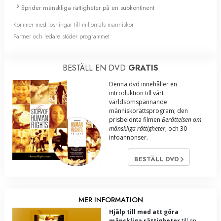
Sprider mänskliga rättigheter på en subkontinent
Kommer med lösningar till miljontals människor
Partner och ledare stöder programmet
BESTÄLL EN DVD
GRATIS
Denna dvd innehåller en
introduktion till vårt
världsomspännande
människorättsprogram; den
prisbelönta filmen
Berättelsen om
mänskliga rättigheter
; och 30
infoannonser.
BESTÄLL DVD
MER INFORMATION
Hjälp till med att göra
mänskliga rättigheter
till en