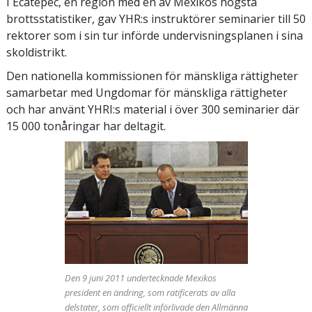
I Ecatepec, en region med en av Mexikos högsta
brottsstatistiker, gav YHR:s instruktörer seminarier till 50
rektorer som i sin tur införde undervisningsplanen i sina
skoldistrikt.
Den nationella kommissionen för mänskliga rättigheter
samarbetar med Ungdomar för mänskliga rättigheter
och har använt YHRI:s material i över 300 seminarier där
15 000 tonåringar har deltagit.
Den 9 juni 2011 undertecknade Mexikos
president en ändring, som ratificerats av alla
delstater, som officiellt införlivade den Allmänna