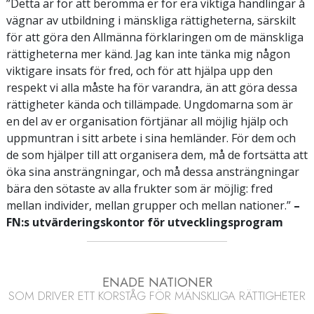
”Detta är för att berömma er för era viktiga handlingar å
vägnar av utbildning i mänskliga rättigheterna, särskilt
för att göra den Allmänna förklaringen om de mänskliga
rättigheterna mer känd. Jag kan inte tänka mig någon
viktigare insats för fred, och för att hjälpa upp den
respekt vi alla måste ha för varandra, än att göra dessa
rättigheter kända och tillämpade. Ungdomarna som är
en del av er organisation förtjänar all möjlig hjälp och
uppmuntran i sitt arbete i sina hemländer. För dem och
de som hjälper till att organisera dem, må de fortsätta att
öka sina ansträngningar, och må dessa ansträngningar
bära den sötaste av alla frukter som är möjlig: fred
mellan individer, mellan grupper och mellan nationer.”
–
FN:s utvärderingskontor för utvecklingsprogram
ENADE NATIONER
SOM DRIVER ETT KORSTÅG FÖR MÄNSKLIGA RÄTTIGHETER