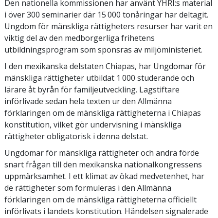
Den nationella kommissionen har använt YHRI:s material
i över 300 seminarier där 15 000 tonåringar har deltagit.
Ungdom för mänskliga rättigheters resurser har varit en
viktig del av den medborgerliga frihetens
utbildningsprogram som sponsras av miljöministeriet.
I den mexikanska delstaten Chiapas, har Ungdomar för
mänskliga rättigheter utbildat 1 000 studerande och
lärare åt byrån för familje­utveckling. Lagstiftare
införlivade sedan hela texten ur den Allmänna
förklaringen om de mänskliga rättigheterna i Chiapas
konstitution, vilket gör undervisning i mänskliga
rättigheter obligatorisk i denna delstat.
Ungdomar för mänskliga rättigheter och andra förde
snart frågan till den mexikanska nationalkongressens
uppmärksamhet. I ett klimat av ökad medvetenhet, har
de rättigheter som formuleras i den Allmänna
förklaringen om de mänskliga rättigheterna officiellt
införlivats i landets konstitution. Händelsen signalerade