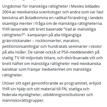
Ungdomar för mänskliga rättigheter i Mexiko bildades
2004 av mexikanska scientologer och andra som var fast
beslutna att åstadkomma en radikal förändring i landets
skamliga meriter i fråga om de mänskliga rättigheterna.
YHR lanserade sitt brett baserade ”Vad är mänskliga
rättigheter?”- kampanjen på alla tillgängliga
gräsrotskanaler – rockkonserter, maraton,
petitionsinsamlingar och hundratals seminarier i skolor
på alla nivåer. De sände också ut PSA-meddelanden på
statlig TV till miljontals tittare, och distribuerade vitt och
brett häftet om mänskliga rättigheter med mexikanska
kändisar som främjar medvetenhet om mänskliga
rättigheter.
Utöver sitt eget genomförande av programmet, erbjöd
YHR sin hjälp och sitt material till FN, statliga och
federala myndigheter, utbildningsinstitutioner och
människorättsgrupper.