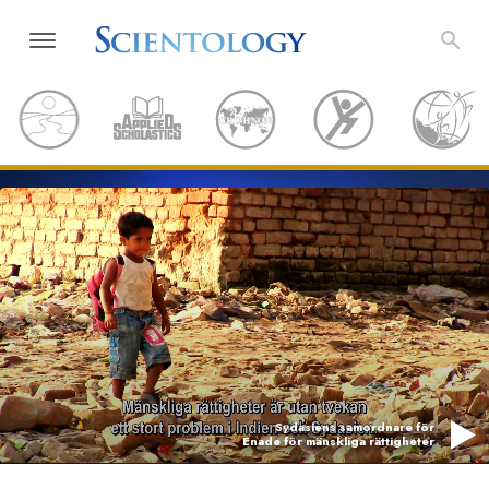
Sydasiens samordnare för
Enade för mänskliga rättigheter