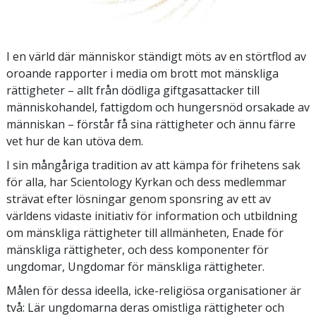
I en värld där människor ständigt möts av en störtflod av
oroande rapporter i media om brott mot mänskliga
rättigheter – allt från dödliga giftgasattacker till
människohandel, fattigdom och hungersnöd orsakade av
människan – förstår få sina rättigheter och ännu färre
vet hur de kan utöva dem.
I sin mångåriga tradition av att kämpa för frihetens sak
för alla, har Scientology Kyrkan och dess medlemmar
strävat efter lösningar genom sponsring av ett av
världens vidaste initiativ för information och utbildning
om mänskliga rättigheter till allmänheten, Enade för
mänskliga rättigheter, och dess komponenter för
ungdomar, Ungdomar för mänskliga rättigheter.
Målen för dessa ideella, icke-religiösa organisationer är
två: Lär ungdomarna deras omistliga rättigheter och