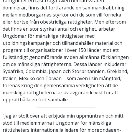
rättigheter en fast fråga. Även om rättsstaten
dominerar, finns det fortfarande en sammandrabbning
mellan medborgarnas styrkor och de som vill förneka
eller bortse från obestridliga rättigheter. Men eftersom
det finns en stor styrka i antal och enighet, arbetar
Ungdomar för mänskliga rättigheter med
utbildningskampanjer och tillhandahåller material och
program till organisationer i över 150 länder mot ett
fullständigt genomförande av den allmänna förklaringen
om de mänskliga rättigheterna. Dessa länder inkluderar
Sydafrika, Colombia, Japan och Storbritannien, Grekland,
Italien, Mexiko och Taiwan – som även i sin mångfald,
förenas kring den gemensamma verkligheten att de
mänskliga rättigheterna är av avgörande vikt för att
upprätthålla en fritt samhälle.
”Jag är stolt över att erbjuda min uppmuntran och mitt
stöd till medlemmarna i Ungdomar för mänskliga
rättigheters internationella ledare för morgondagen-