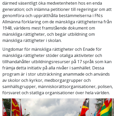
därmed väsentligt öka medvetenheten hos en enda
generation; och inlämna petitioner till regeringar om att
genomföra och upprätthålla bestämmelserna i FN:s
Allmänna förklaring om de mänskliga rättigheterna från
1948, världens mest framstående dokument om
mänskliga rättigheter, och begär utbildning om
mänskliga rättigheter i skolan.
Ungdomar för mänskliga rättigheter och Enade för
mänskliga rättigheter stöder otaliga aktiviteter och
tillhandahåller utbildningsresurser på 17 språk som kan
främja detta initiativ på alla nivåer i samhället. Dessa
program är i stor utsträckning anammade och används
av skolor och kyrkor, medborgargrupper och
samhällsgrupper, människorättsorganisationer, polisen,
försvaret och statliga organisationer över hela världen.