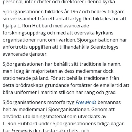
personal, inför chefer och direktörer i denna kyrka.
Sjöorganisationen bildades år 1967 och bedrev tidigare
sin verksamhet från ett antal fartyg.Den bildades för att
hjälpa L. Ron Hubbard med avancerade
forskningsuppdrag och med att övervaka kyrkans
organisationer runt om i världen. Sjöorganisationen har
anförtrotts uppgiften att tillhandahålla Scientologys
avancerade tjänster.
Sjöorganisationen har behållit sitt traditionella namn,
men i dag är majoriteten av dess medlemmar dock
stationerade på land. För att behålla traditionen från
detta brödraskaps grundande fortsätter de emellertid att
bära uniformer i maritim stil och har rang och grad.
Sjöorganisationens motorfartyg
Freewinds
bemannas
helt av medlemmar i Sjöorganisationen. Genom att
använda utbildningsmaterial som utvecklats av
L. Ron Hubbard under Sjöorganisationens tidiga dagar
har
Freewinds
den bästa säkerhets- och