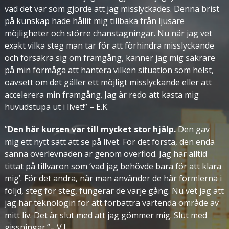
vad det var som gjorde att jag misslyckades. Denna brist
på kunskap hade hållit mig tillbaka från ljusare
möjligheter och större chanstagningar. Nu när jag vet
exakt vilka steg man tar för att förhindra misslyckande
och försäkra sig om framgång, känner jag mig säkrare
på min förmåga att hantera vilken situation som helst,
oavsett om det gäller ett möjligt misslyckande eller att
accelerera min framgång. Jag är redo att kasta mig
huvudstupa ut i livet!” – E.K.
”
Den här kursen var till mycket stor hjälp.
Den gav
mig ett nytt sätt att se på livet. För det första, den enda
sanna överlevnaden är genom överflöd. Jag har alltid
tittat på tillvaron som ’vad jag behövde bara för att klara
mig’. För det andra, när man använder de här formlerna i
följd, steg för steg, fungerar de varje gång. Nu vet jag att
jag har teknologin för att förbättra vartenda område av
mitt liv. Det är slut med att jag gömmer mig. Slut med
gissningar.”– V.J.