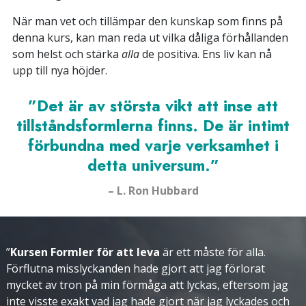
När man vet och tillämpar den kunskap som finns på
denna kurs, kan man reda ut vilka dåliga förhållanden
som helst och stärka
alla
de positiva. Ens liv kan nå
upp till nya höjder.
”Det är av största vikt att inse att
tillståndsformlerna finns. De är intimt
förbundna med varje verksamhet i
detta universum.”
– L. Ron Hubbard
”
Kursen Formler för att leva
är ett måste för alla.
Förflutna misslyckanden hade gjort att jag förlorat
mycket av tron på min förmåga att lyckas, eftersom jag
inte visste exakt vad jag hade gjort när jag lyckades och