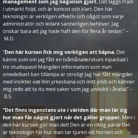
management som jag någonsin gjort.
Det läggs fram
i utmärkt följd, och är koncist och klart. Den här
teknologin är verkligen effektiv och något som varje
administratör och ledare sannerligen behöver. Jag
önskar bara att jag hade haft den för flera år sedan.” –
M.D.
”
Den här kursen fick mig verkligen att häpna.
Det
känns som om jag fått en tvåmånaderskurs inpackad i
tre studiepass! Mängden information som man
omedelbart kan tillämpa är otrolig! Jag har fått mängder
med insikter om min yrkesbana och mitt jobb och känner
mig redo att ta itu med saker som jag undvikit i åratal.” –
B.S.
”Det finns ingenstans ute i världen där man lär sig
hur man får något gjort när det gäller grupper.
Men i
den här kursen gör man det! Den är en riktig pärla! Det
är teknologin för hur man tar tjuren vid hornen och