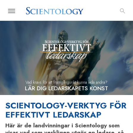
Vad krävs för att framgångsrikt kunna leda andra?
LÄR DIG LEDARSKAPETS KONST
SCIENTOLOGY-VERKTYG FÖR
EFFEKTIVT LEDARSKAP
Här är de landvinningar i Scientology som
visar vad som verkligen utgör en ledare, så